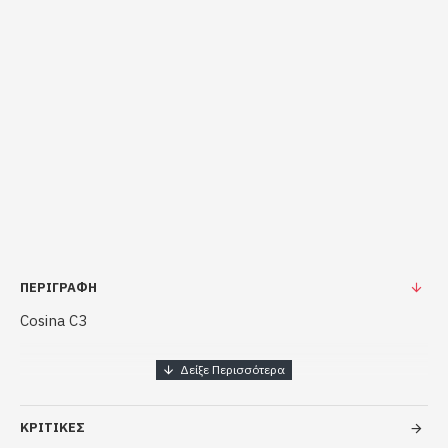
ΠΕΡΙΓΡΑΦΉ
Cosina C3
35mm SLR Camera with 35-70mm Zoom Lens
ΚΡΙΤΙΚΈΣ