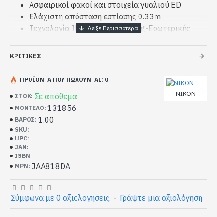
Ασφαιρικοί φακοί και στοιχεία γυαλιού ED
Ελάχιστη απόσταση εστίασης 0.33m
Τεχνολογία IF (Internal Focusing-Εσωτερικής
εστίασης)
Στρογγυλεμένο άνοιγμα διαφράγματος επτά
ΚΡΙΤΙΚΈΣ
λεπίδων
ΠΡΟΪΌΝΤΑ ΠΟΥ ΠΩΛΟΎΝΤΑΙ: 0
NIKON
Σε απόθεμα
ΣΤΟΚ:
131856
ΜΟΝΤΈΛΟ:
1.00
ΒΆΡΟΣ:
SKU:
UPC:
JAN:
ISBN:
JAA818DA
MPN:
Σύμφωνα με 0 αξιολογήσεις.
-
Γράψτε μια αξιολόγηση