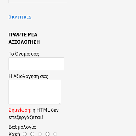
L-series construction and optics
ΚΡΙΤΙΚΈΣ
f/2.8 aperture throughout zoom range
Fast, quiet auto focus
ΓΡΆΨΤΕ ΜΙΑ
Aspherical and UD lens elements
ΑΞΙΟΛΌΓΗΣΗ
Super Spectra coatings
Circular aperture for excellent bokeh
Το Όνομα σας
Passes distance information to E-TTL II
Soft case and lens hood
Η Αξιολόγηση σας
The professional’s ultra wide-angle zoom.
Σημείωση:
η HTML δεν
επεξεργάζεται!
Βαθμολογία
Κακή