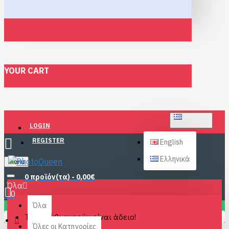
YOUR CART
ΕΛΛΗΝΙΚΆ
LOGIN
REGISTER
English
Ελληνικά
Menu
0 προϊόν(τα) - 0,00€
Όλα
0
Όλα
Το καλάθι αγορών είναι άδειο!
Όλες οι Κατηγορίες