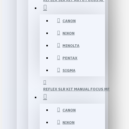
CANON
NIKON
MINOLTA
PENTAX
SIGMA
REFLEX SLR KIT MANUAL FOCUS MF
CANON
NIKON