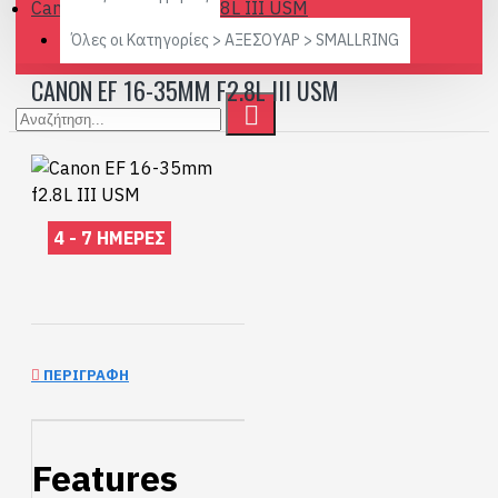
Canon EF 16-35mm f2.8L III USM
Όλες οι Κατηγορίες > ΑΞΕΣΟΥΑΡ > SMALLRING
CANON EF 16-35MM F2.8L III USM
4 - 7 ΗΜΈΡΕΣ
ΠΕΡΙΓΡΑΦΉ
Features