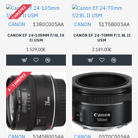
4 - 7 ΗΜΈΡΕΣ
CANON
1380C005AA
CANON
5175B005AA
CANON EF 24-105MM F/4L IS
CANON EF 24-70MM F/2.8L II
II USM
USM
1.529,00€
2.149,00€
4 - 7 ΗΜΈΡΕΣ
CANON
5345B005AA
CANON
0570C005AA