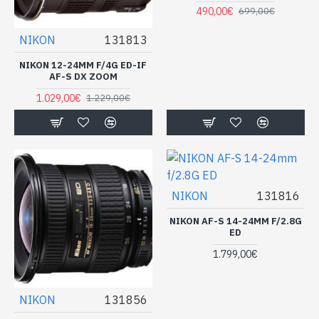
490,00€
699,00€
NIKON
131813
NIKON 12-24MM F/4G ED-IF
AF-S DX ZOOM
1.029,00€
1.229,00€
NIKON
131816
NIKON AF-S 14-24MM F/2.8G
ED
1.799,00€
NIKON
131856