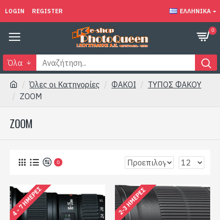
LOGIN
REGISTER
ΕΛΛΗΝΙΚΆ
0
Όλα
Όλες οι Κατηγορίες
ΦΑΚΟΙ
ΤΥΠΟΣ ΦΑΚΟΥ
ZOOM
ZOOM
0
4 - 7 ΗΜΈΡΕΣ
2-3 ΗΜΈΡΕΣ