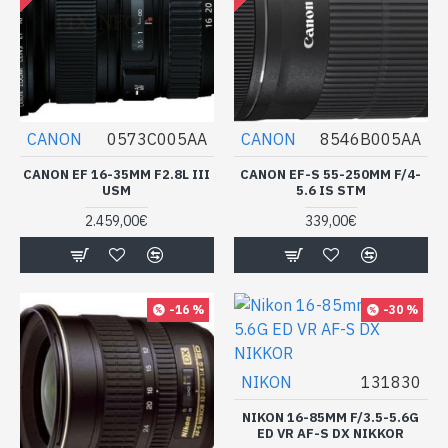
CANON
0573C005AA
CANON
8546B005AA
CANON EF 16-35MM F2.8L III
CANON EF-S 55-250MM F/4-
USM
5.6 IS STM
2.459,00€
339,00€
-16 %
-30 %
NIKON
131830
NIKON 16-85MM F/3.5-5.6G
ED VR AF-S DX NIKKOR