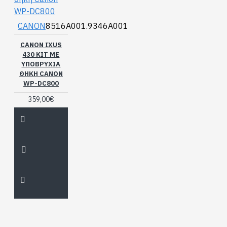
CANON
8516A001.9346A001
CANON IXUS
430 KIT ΜΕ
ΥΠΟΒΡΎΧΙΑ
ΘΉΚΗ CANON
WP-DC800
359,00€