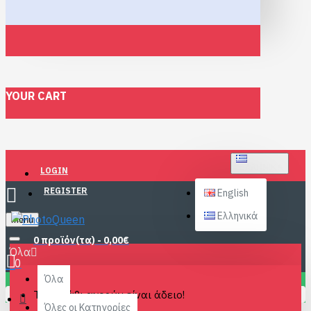
YOUR CART
ΕΛΛΗΝΙΚΆ
LOGIN
REGISTER
English
Ελληνικά
Menu
0 προϊόν(τα) - 0,00€
Όλα
0
Όλα
Το καλάθι αγορών είναι άδειο!
Όλες οι Κατηγορίες