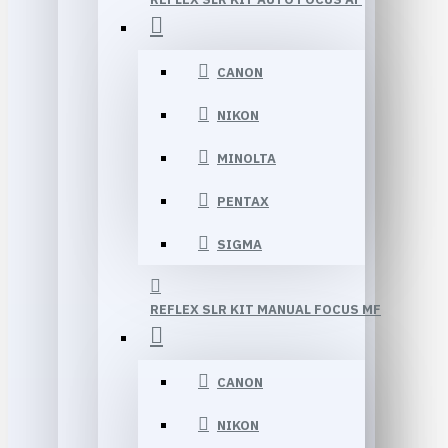
CANON
NIKON
MINOLTA
PENTAX
SIGMA
REFLEX SLR KIT MANUAL FOCUS MF
CANON
NIKON