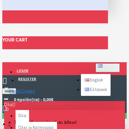
YOUR CART
ΕΛΛΗΝΙΚΆ
LOGIN
REGISTER
English
Ελληνικά
Menu
0 προϊόν(τα) - 0,00€
Όλα
0
Όλα
Το καλάθι αγορών είναι άδειο!
Όλες οι Κατηγορίες