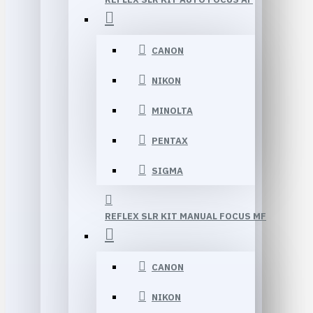
CANON
NIKON
MINOLTA
PENTAX
SIGMA
REFLEX SLR KIT MANUAL FOCUS MF
CANON
NIKON