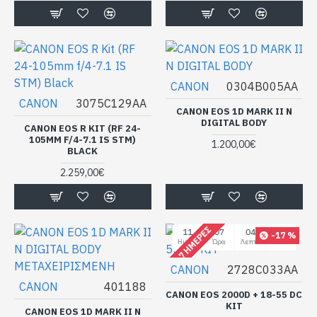
CANON
0304B005AA
CANON
3075C129AA
CANON EOS 1D MARK II N
DIGITAL BODY
CANON EOS R KIT (RF 24-
105MM F/4-7.1 IS STM)
1.200,00€
BLACK
2.259,00€
4 - 7 ΗΜΈΡΕΣ
11
07
04
33
-17 %
Ημέρα
Ώρα
Λεπτό
Δευτερόλεπτο
CANON
2728C033AA
CANON
401188
CANON EOS 2000D + 18-55 DC
KIT
CANON EOS 1D MARK II N