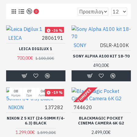
0
-36 %
LEICA
2806191
SONY
DSLR-A100K
LEICA DIGILUX 1
SONY ALPHA A100 KIT 18-70
700,00€
1.100,00€
490,00€
4 - 7 ΗΜΈΡΕΣ
08
07
04
33
-19 %
Ημέρα
Ώρα
Λεπτό
Δευτερόλεπτο
NIKON
137282
744620
NIKON Z 5 KIT (24-50MM F/4-
BLACKMAGIC POCKET
6.3) BLACK
CINEMA CAMERA 6K G2
1.299,00€
2.499,00€
1.599,00€