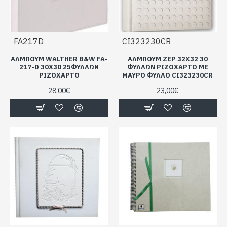
FA217D
CI323230CR
ΑΛΜΠΟΥΜ WALTHER Β&W FA-
ΑΛΜΠΟΥΜ ZEP 32X32 30
217-D 30X30 25ΦΥΛΛΩΝ
ΦΥΛΛΩΝ ΡΙΖΟΧΑΡΤΟ ΜΕ
ΡΙΖΟΧΑΡΤΟ
ΜΑΥΡΟ ΦΥΛΛΟ CI323230CR
28,00€
23,00€