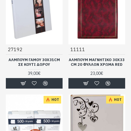
27192
11111
ΆΛΜΠΟΥΜ ΓΆΜΟΥ 30X31CM
AΛΜΠΟΥΜ ΜΑΓΝΗΤΙΚΟ 30X33
ΣΕ ΚΟΥΤΊ ΔΏΡΟΥ
CM 20 ΦΥΛΛΩΝ ΧΡΩΜA RED
39,00€
23,00€
HOT
HOT