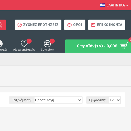
ΕΛΛΗΝΙΚΆ
ΣΥΧΝΈΣ ΕΡΩΤΉΣΕΙΣ
ΌΡΟΙ
ΕΠΙΚΟΙΝΩΝΊΑ
0
0
0 προϊόν(τα) - 0,00€
ασμός
Λίστα επιθυμιών
Συγκρίνω
Ταξινόμηση:
Εμφάνιση: