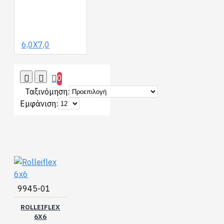
6,0Χ7,0
0
Ταξινόμηση:
Εμφάνιση:
9945-01
ROLLEIFLEX
6X6