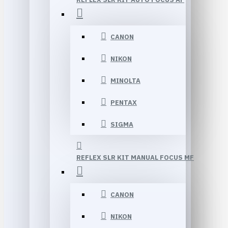
CANON
NIKON
MINOLTA
PENTAX
SIGMA
REFLEX SLR KIT MANUAL FOCUS MF
CANON
NIKON