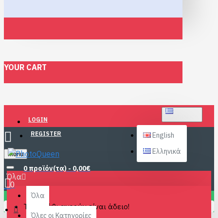
YOUR CART
ΕΛΛΗΝΙΚΆ
LOGIN
REGISTER
English
Ελληνικά
Menu
0 προϊόν(τα) - 0,00€
Όλα
0
Όλα
Το καλάθι αγορών είναι άδειο!
Όλες οι Κατηγορίες