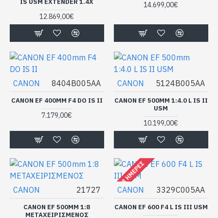
IS USM EXTENDER 1.4X
14.699,00€
12.869,00€
CANON
8404B005AA
CANON
5124B005AA
CANON EF 400MM F4 DO IS II
CANON EF 500MM 1:4.0 L IS II
USM
7.179,00€
10.199,00€
2-3 ΗΜΈΡΕΣ
CANON
21727
CANON
3329C005AA
CANON EF 500MM 1:8
CANON EF 600 F4 L IS III USM
ΜΕΤΑΧΕΙΡΙΣΜΕΝΟΣ