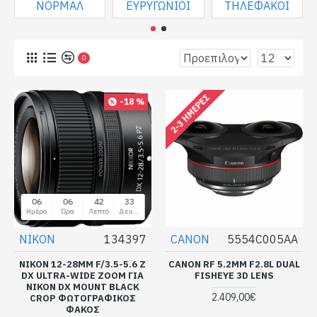
ΝΟΡΜΑΛ
ΕΥΡΥΓΩΝΙΟΙ
ΤΗΛΕΦΑΚΟΙ
0
2-3 ΗΜΈΡΕΣ
-18 %
06
06
42
33
Ημέρα
Ώρα
Λεπτό
Δευτερόλεπτο
NIKON
134397
CANON
5554C005AA
NIKON 12-28MM F/3.5-5.6 Z
CANON RF 5.2MM F2.8L DUAL
DX ULTRA-WIDE ZOOM ΓΙΑ
FISHEYE 3D LENS
NIKON DX MOUNT BLACK
2.409,00€
CROP ΦΩΤΟΓΡΑΦΙΚΟΣ
ΦΑΚΟΣ