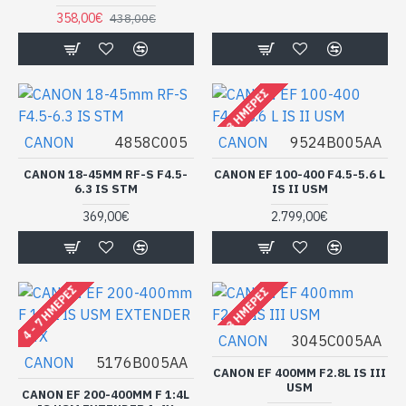
358,00€
438,00€
2-3 ΗΜΈΡΕΣ
CANON
4858C005
CANON
9524B005AA
CANON 18-45MM RF-S F4.5-
CANON EF 100-400 F4.5-5.6 L
6.3 IS STM
IS II USM
369,00€
2.799,00€
4 - 7 ΗΜΈΡΕΣ
2-3 ΗΜΈΡΕΣ
CANON
3045C005AA
CANON
5176B005AA
CANON EF 400MM F2.8L IS III
USM
CANON EF 200-400MM F 1:4L